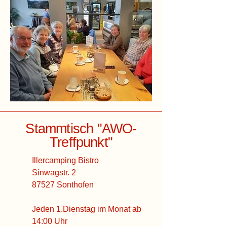
Stammtisch "AWO-
Treffpunkt"
​Illercamping Bistro
Sinwagstr. 2
87527 Sonthofen
Jeden 1.Dienstag im Monat ab
14:00 Uhr