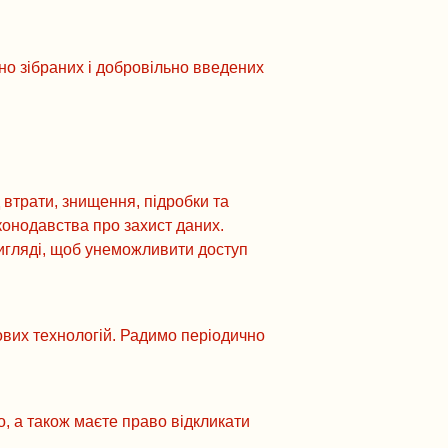
но зібраних і добровільно введених
 втрати, знищення, підробки та
конодавства про захист даних.
игляді, щоб унеможливити доступ
ових технологій. Радимо періодично
о, а також маєте право відкликати