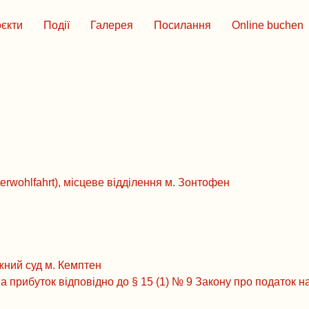
єкти
Події
Галерея
Посилання
Online buchen
erwohlfahrt), місцеве відділення м. Зонтофен
жний суд м. Кемптен
на прибуток відповідно до § 15 (1) № 9 Закону про податок 