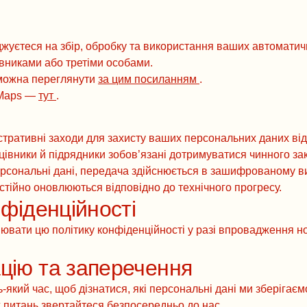
жуєтеся на збір, обробку та використання ваших автоматич
авниками або третіми особами.
можна переглянути
за цим посиланням
.
 Maps —
тут
.
істративні заходи для захисту ваших персональних даних від
ацівники й підрядники зобов’язані дотримуватися чинного за
рсональні дані, передача здійснюється в зашифрованому в
остійно оновлюються відповідно до технічного прогресу.
нфіденційності
ювати цю політику конфіденційності у разі впровадження н
цію та заперечення
-який час, щоб дізнатися, які персональні дані ми зберігаєм
х питань звертайтеся безпосередньо до нас.