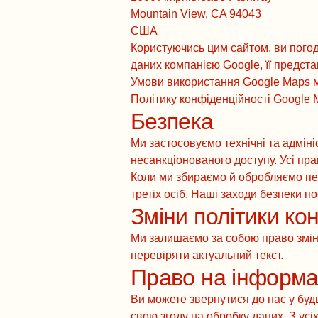
Mountain View, CA 94043
США
Користуючись цим сайтом, ви погод
даних компанією Google, її предст
Умови використання Google Maps 
Політику конфіденційності Google
Безпека
Ми застосовуємо технічні та адмін
несанкціонованого доступу. Усі пр
Коли ми збираємо й обробляємо пе
третіх осіб. Наші заходи безпеки п
Зміни політики ко
Ми залишаємо за собою право змін
перевіряти актуальний текст.
Право на інформа
Ви можете звернутися до нас у будь
свою згоду на обробку даних. З усі