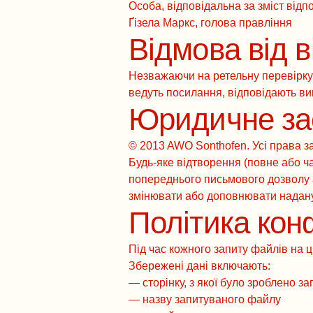
Особа, відповідальна за зміст відп
Ґізела Маркс, голова правління
Відмова від в
Незважаючи на ретельну перевірку з
ведуть посилання, відповідають ви
Юридичне за
© 2013 AWO Sonthofen. Усі права з
Будь-яке відтворення (повне або ч
попереднього письмового дозволу а
змінювати або доповнювати надан
Політика кон
Під час кожного запиту файлів на ц
Збережені дані включають:
— сторінку, з якої було зроблено за
— назву запитуваного файлу