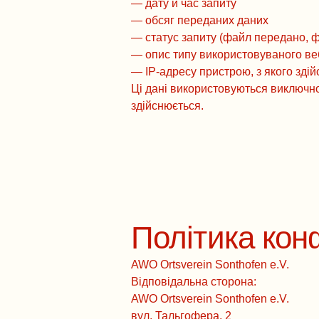
— дату й час запиту
— обсяг переданих даних
— статус запиту (файл передано, 
— опис типу використовуваного в
— IP-адресу пристрою, з якого здій
Ці дані використовуються виключно
здійснюється.
Політика кон
AWO Ortsverein Sonthofen e.V.
Відповідальна сторона:
AWO Ortsverein Sonthofen e.V.
вул. Тальгофера, 2