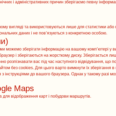
хнічних і адміністративних причин зберігаємо певну інформац
аному вигляді та використовуються лише для статистики або
ональних даних і не пов’язуються з конкретною особою.
ли)
 ми можемо зберігати інформацію на вашому комп’ютері у ви
раузер і зберігаються на жорсткому диску. Зберігається лиш
но розпізнавати вас під час наступного відвідування, що 
айтом без cookies. Для цього варто вимкнути їх зберігання 
 з інструкціями до вашого браузера. Однак у такому разі м
gle Maps
 для відображення карт і побудови маршрутів.