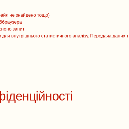
файл не знайдено тощо)
еббраузера
снено запит
 для внутрішнього статистичного аналізу. Передача даних тр
фіденційності