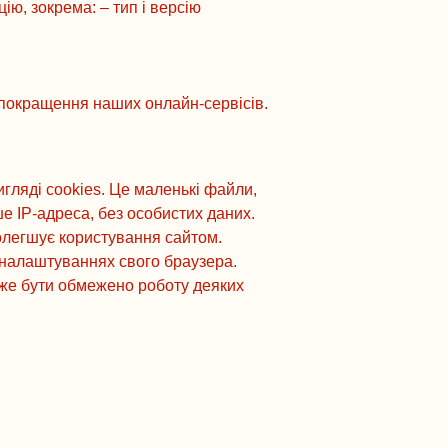
ію, зокрема: – тип і версію
 покращення наших онлайн-сервісів.
гляді cookies. Це маленькі файли,
е IP-адреса, без особистих даних.
полегшує користування сайтом.
в налаштуваннях свого браузера.
оже бути обмежено роботу деяких