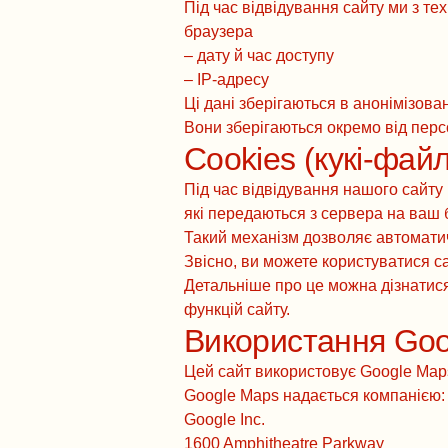
Під час відвідування сайту ми з те
браузера
– дату й час доступу
– IP-адресу
Ці дані зберігаються в анонімізов
Вони зберігаються окремо від перс
Cookies (кукі-фай
Під час відвідування нашого сайту
які передаються з сервера на ваш б
Такий механізм дозволяє автоматич
Звісно, ви можете користуватися с
Детальніше про це можна дізнатися
функцій сайту.
Використання Goo
Цей сайт використовує Google Maps
Google Maps надається компанією:
Google Inc.
1600 Amphitheatre Parkway