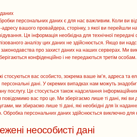
 даних
обробки персональних даних є для нас важливим. Коли ви від
адресу вашого провайдера, сторінку, з якої ви перейшли на с
відування. Ця інформація необхідна для технічної передачі с
зованого аналізу цих даних не здійснюється. Якщо ви надс
 законодавства про захист даних на наших серверах. Ми ви
зберігаються конфіденційно і не передаються третім особам.
кі стосуються вас особисто, зокрема ваше ім’я, адреса та 
 персональні дані. У окремих випадках нам можуть знадобит
ну послугу. Це стосується також надсилання інформаційних 
 повідомимо вас про це. Ми зберігаємо лише ті дані, які ви
ами, ми збираємо лише ті дані, які необхідні для їх наданн
ю. Обробка персональних даних здійснюється виключно для 
жені неособисті дані